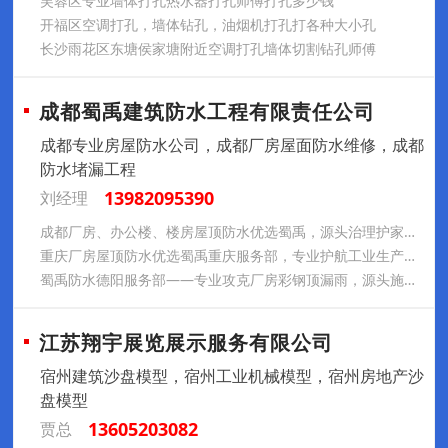
芙蓉区专业墙体打孔热水器打孔师傅打孔多少钱
开福区空调打孔，墙体钻孔，油烟机打孔打各种大小孔
长沙雨花区东塘侯家塘附近空调打孔墙体切割钻孔师傅
成都蜀禹建筑防水工程有限责任公司
成都专业房屋防水公司，成都厂房屋面防水维修，成都
防水堵漏工程
13982095390
刘经理
成都厂房、办公楼、楼房屋顶防水优选蜀禹，源头治理护家安心，客户好评率高
重庆厂房屋顶防水优选蜀禹重庆服务部，专业护航工业生产，钢结构彩钢顶防水补漏施工
蜀禹防水德阳服务部——专业攻克厂房彩钢顶漏雨，源头施工护生产无忧，客户好评率高
江苏翔宇展览展示服务有限公司
宿州建筑沙盘模型，宿州工业机械模型，宿州房地产沙
盘模型
13605203082
贾总