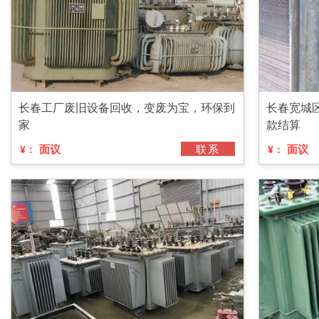
长春工厂废旧设备回收，变废为宝，环保到
长春宽城
家
款结算
面议
联系
面议
¥：
¥：