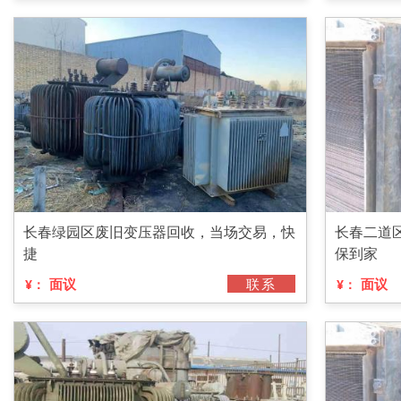
长春绿园区废旧变压器回收，当场交易，快
长春二道
捷
保到家
面议
联系
面议
¥：
¥：