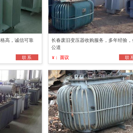
价格高，诚信可靠
长春废旧变压器收购服务，多年经验，
公道
联系
面议
联
¥：