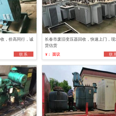
回收，价高同行，诚
长春市废旧变压器回收，快速上门，现
货估货
联系
面议
联
¥：