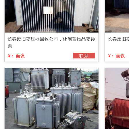
长春废旧变压器回收公司，让闲置物品变钞
长春废旧
票
面议
联系
面议
¥：
¥：