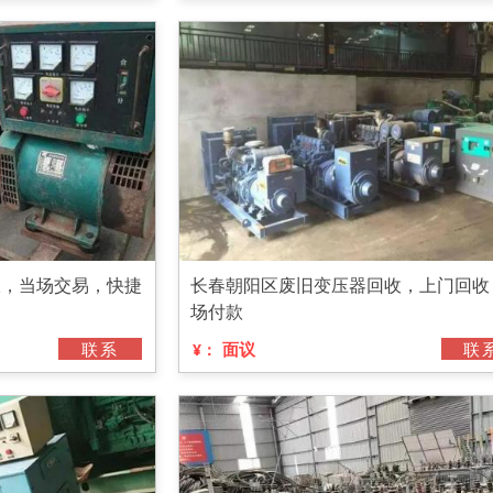
收，当场交易，快捷
长春朝阳区废旧变压器回收，上门回收
场付款
联系
面议
联
¥：