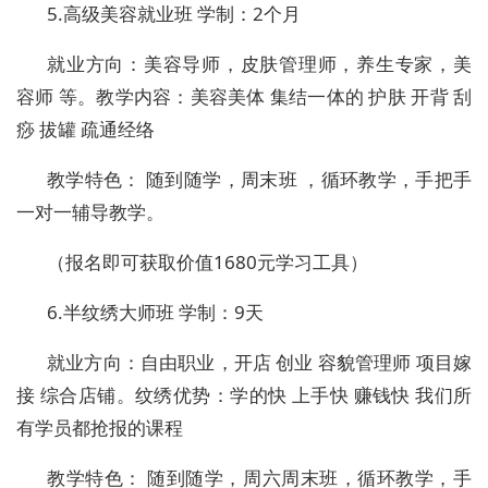
5.
高级美容就业班
学制：
2
个月
就业方向：美容导师，皮肤管理师，养生专家，美
容师
等。教学内容：美容美体
集结一体的
护肤
开背
刮
痧
拔罐
疏通经络
教学特色：
随到随学，周末班
，循环教学，手把手
一对一辅导教学。
（报名即可获取价值
1680
元学习工具）
6.
半纹绣大师班
学制：
9
天
就业方向：自由职业，开店
创业
容貌管理师
项目嫁
接 综合店铺。纹绣优势：学的快
上手快
赚钱快 我们所
有学员都抢报的课程
教学特色：
随到随学，周六周末班，循环教学，手