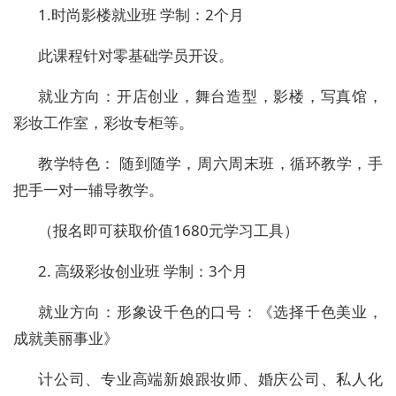
1.
时尚影楼就业班
学制：
2
个月
此课程针对零基础学员开设。
就业方向：开店创业，舞台造型，影楼，写真馆，
彩妆工作室，彩妆专柜等。
教学特色：
随到随学，周六周末班，循环教学，手
把手一对一辅导教学。
（报名即可获取价值
1680
元学习工具）
2.
高级彩妆创业班
学制：
3
个月
就业方向：形象设千色的口号：《选择千色美业，
成就美丽事业》
计公司、专业高端新娘跟妆师、婚庆公司、私人化