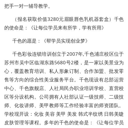
把手一对一辅导教学。
（报名获取价值
3280
元眉眼唇色乳机器套盒）千色
的使命是：《让每位学员来有所学，学有所用》
千色的愿是：《帮学员实现创业梦》
千色彩妆连锁培训创立于
2007
年
,
千色浦庄校区位于
苏州市吴中区临湖东路
5680
号
2
楼，是一家以美景业为
心，覆盖教育培训、私人形象订制、合作加盟、批发零
售等方向的综合性美业服务平台。千色现设有总部运营
中心、千色旗舰店、人社局民办职业培训学校、直营校
区等分设机构。公司拥有人社部认证一级技师、二级技
师、化妆讲师、美甲教师等工作经验丰富的师资团队。
学校现开设：化妆 美容 美甲 美发 韩式半纹绣 日韩美睫
皮肤管理等课程。多年的千色的使命是：《让每位学员