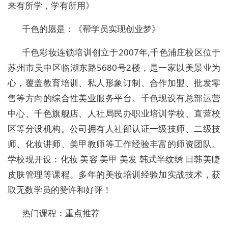
来有所学，学有所用》
千色的愿是：《帮学员实现创业梦》
千色彩妆连锁培训创立于
2007
年
,
千色浦庄校区位于
苏州市吴中区临湖东路
5680
号
2
楼，是一家以美景业为
心，覆盖教育培训、私人形象订制、合作加盟、批发零
售等方向的综合性美业服务平台。千色现设有总部运营
中心、千色旗舰店、人社局民办职业培训学校、直营校
区等分设机构。公司拥有人社部认证一级技师、二级技
师、化妆讲师、美甲教师等工作经验丰富的师资团队。
学校现开设：化妆 美容 美甲 美发 韩式半纹绣 日韩美睫
皮肤管理等课程。多年的美妆培训经验加实战技术，获
取无数学员的赞许和好评！
热门课程：重点推荐