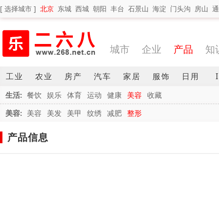
[ 选择城市 ]
北京
东城
西城
朝阳
丰台
石景山
海淀
门头沟
房山
通
城市
企业
产品
知
工业
农业
房产
汽车
家居
服饰
日用
生活:
餐饮
娱乐
体育
运动
健康
美容
收藏
美容:
美容
美发
美甲
纹绣
减肥
整形
产品信息