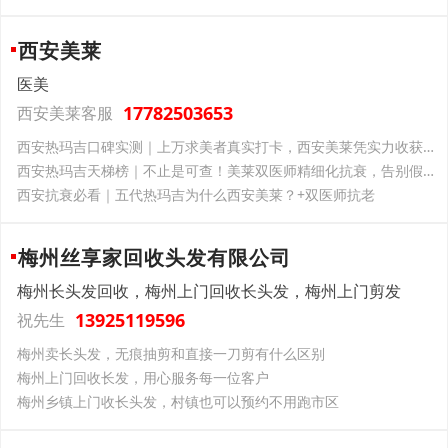
西安美莱
医美
17782503653
西安美莱客服
西安热玛吉口碑实测｜上万求美者真实打卡，西安美莱凭实力收获一众好评
西安热玛吉天梯榜｜不止是可查！美莱双医师精细化抗衰，告别假垮脸
西安抗衰必看｜五代热玛吉为什么西安美莱？+双医师抗老
梅州丝享家回收头发有限公司
梅州长头发回收，梅州上门回收长头发，梅州上门剪发
13925119596
祝先生
梅州卖长头发，无痕抽剪和直接一刀剪有什么区别
梅州上门回收长发，用心服务每一位客户
梅州乡镇上门收长头发，村镇也可以预约不用跑市区